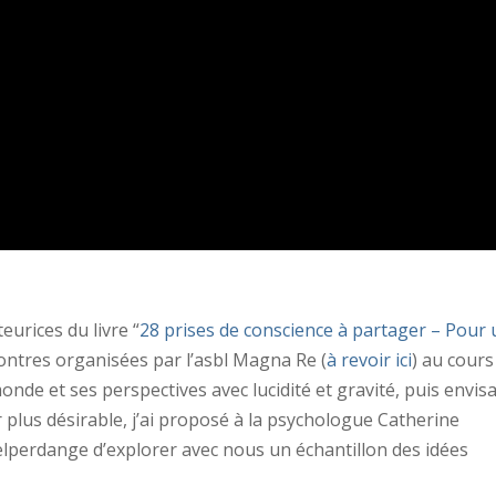
eurices du livre “
28 prises de conscience à partager – Pour
contres organisées par l’asbl Magna Re (
à revoir ici
) au cours
nde et ses perspectives avec lucidité et gravité, puis envis
 plus désirable, j’ai proposé à la psychologue Catherine
lperdange d’explorer avec nous un échantillon des idées