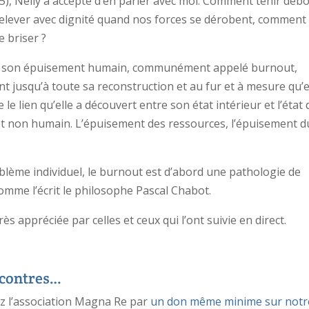
5), Nelly a accepté d’en parler avec moi. Comment tenir deb
elever avec dignité quand nos forces se dérobent, comment
e briser ?
 de son épuisement humain, communément appelé burnout,
t jusqu’à toute sa reconstruction et au fur et à mesure qu’e
le lien qu’elle a découvert entre son état intérieur et l’état
t non humain. L’épuisement des ressources, l’épuisement d
blème individuel, le burnout est d’abord une pathologie de
omme l’écrit le philosophe Pascal Chabot.
ès appréciée par celles et ceux qui l’ont suivie en direct.
ncontres…
ez l’association Magna Re par
un don même minime sur notr