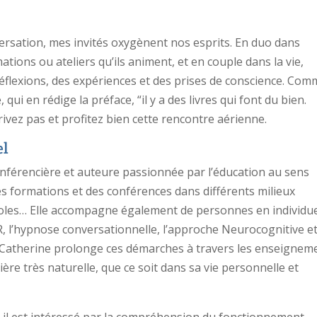
ersation, mes invités oxygènent nos esprits. En duo dans
ations ou ateliers qu’ils animent, et en couple dans la vie,
éflexions, des expériences et des prises de conscience. Co
 qui en rédige la préface, “il y a des livres qui font du bien.
privez pas et profitez bien cette rencontre aérienne.
el
onférencière et auteure passionnée par l’éducation au sens
es formations et des conférences dans différents milieux
écoles… Elle accompagne également de personnes en individu
 l’hypnose conversationnelle, l’approche Neurocognitive e
 Catherine prolonge ces démarches à travers les enseignem
ère très naturelle, que ce soit dans sa vie personnelle et
, il est intéressé par la compréhension du fonctionnement