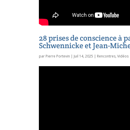
28 prises de conscience à 
Schwennicke et Jean-Mich
par
Pierre Portevin
|
Juil 14, 2025
|
Rencontres
,
Vidéos