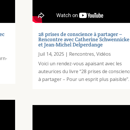
ec
28 prises de conscience à partager –
Rencontre avec Catherine Schwennicke
et Jean-Michel Delperdange
Juil 14, 2025
|
Rencontres
,
Vidéos
urn-
Voici un rendez-vous apaisant avec les
auteurices du livre “28 prises de conscienc
à partager – Pour un esprit plus paisible”.