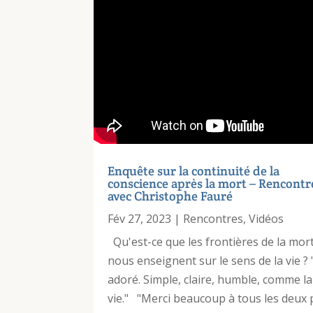
Enquête sur la continuité de la
conscience après la mort – Rencontr
avec Christophe Fauré
Fév 27, 2023
|
Rencontres
,
Vidéos
Qu'est-ce que les frontières de la mor
nous enseignent sur le sens de la vie ? "
adoré. Simple, claire, humble, comme la
vie." "Merci beaucoup à tous les deux