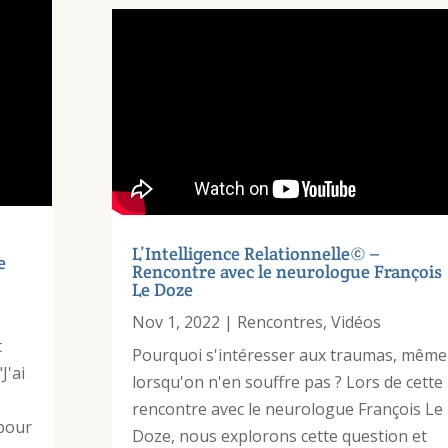
L’Intelligence Relationnelle© –
e
Rencontre avec le neurologue François
Le Doze
Nov 1, 2022
|
Rencontres
,
Vidéos
t
Pourquoi s'intéresser aux traumas, même
J'ai
lorsqu'on n'en souffre pas ? Lors de cette
rencontre avec le neurologue François Le
 pour
Doze, nous explorons cette question et