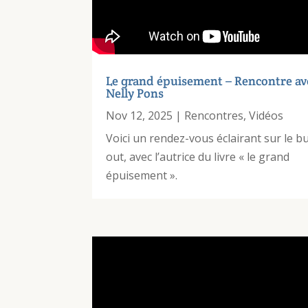
Le grand épuisement – Rencontre av
Nelly Pons
Nov 12, 2025
|
Rencontres
,
Vidéos
Voici un rendez-vous éclairant sur le b
out, avec l’autrice du livre « le grand
épuisement ».