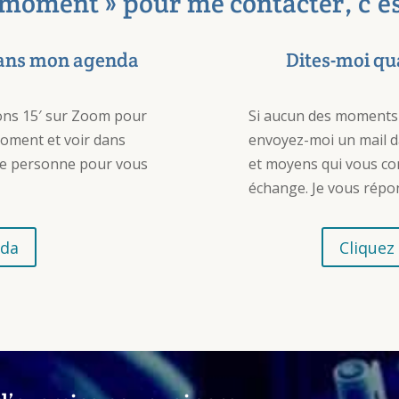
 moment » pour me contacter, c’e
dans mon agenda
Dites-moi qu
ons 15′ sur Zoom pour
Si aucun des moments
moment et voir dans
envoyez-moi un mail d
nne personne pour vous
et moyens qui vous co
échange. Je vous répo
nda
Cliquez