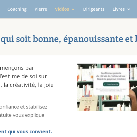
Coaching
Pierre
Vidéos
Dirigeants
Livres
ui soit bonne, épanouissante et b
mmençons par
l’estime de soi sur
 la créativité, la joie
nfiance et stabilisez
atuite vous explique
ent qui vous convient.