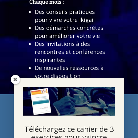
Chaque mois :
Des conseils pratiques
pour vivre votre Ikigai
Des démarches concrètes
pour améliorer votre vie
Des invitations à des
rencontres et conférences
inspirantes
De nouvelles ressources à
votre disposition
Des infos sur mon actualité
(conférences, webinaires,
ateliers, publications,
articles de presse…)
Et à l’inscription : votre cahier
avec 3 exercices et un texte à
Téléchargez ce cahier de 3
méditer
exercices pour vaincre