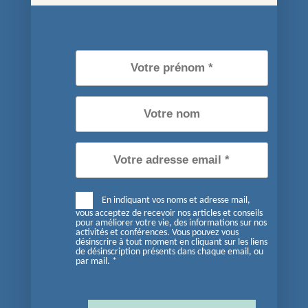
pouvez vous désinscrire à tout moment en cliquant sur les
liens de désinscription présents dans chaque email, ou par
mail. *
Je m'inscris maintenant
Tous droits réservés Pierre Portevin
Politique relative aux cookies
En indiquant vos noms et adresse mail,
Politique de confidentialité
vous acceptez de recevoir nos articles et conseils
pour améliorer votre vie, des informations sur nos
activités et conférences. Vous pouvez vous
désinscrire à tout moment en cliquant sur les liens
de désinscription présents dans chaque email, ou
Conditions générales de vente
par mail. *