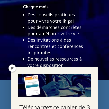
Chaque mois :
Des conseils pratiques
pour vivre votre Ikigai
Des démarches concrètes
pour améliorer votre vie
Des invitations à des
rencontres et conférences
inspirantes
De nouvelles ressources à
votre disposition
Des infos sur mon actualité
(conférences, webinaires,
ateliers, publications,
articles de presse…)
Et à l’inscription : votre cahier
avec 3 exercices et un texte à
Téléchargez ce cahier de 3
méditer