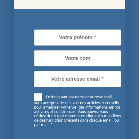
des informations sur nos activités et conférences. Vous
pouvez vous désinscrire à tout moment en cliquant sur les
liens de désinscription présents dans chaque email, ou par
mail. *
Je m'inscris maintenant
Tous droits réservés Pierre Portevin
Politique relative aux cookies
En indiquant vos noms et adresse mail,
Politique de confidentialité
vous acceptez de recevoir nos articles et conseils
pour améliorer votre vie, des informations sur nos
activités et conférences. Vous pouvez vous
désinscrire à tout moment en cliquant sur les liens
de désinscription présents dans chaque email, ou
Conditions générales de vente
par mail. *