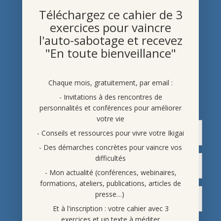
Et à l’inscription : votre cahier
avec 3 exercices et un texte à
Téléchargez ce cahier de 3
méditer
exercices pour vaincre
l'auto-sabotage et recevez
"En toute bienveillance"
Chaque mois, gratuitement, par email :
- Invitations à des rencontres de
personnalités et conférences pour améliorer
votre vie
- Conseils et ressources pour vivre votre Ikigai
- Des démarches concrètes pour vaincre vos
difficultés
- Mon actualité (conférences, webinaires,
formations, ateliers, publications, articles de
presse…)
Et à l'inscription : votre cahier avec 3
exercices et un texte à méditer