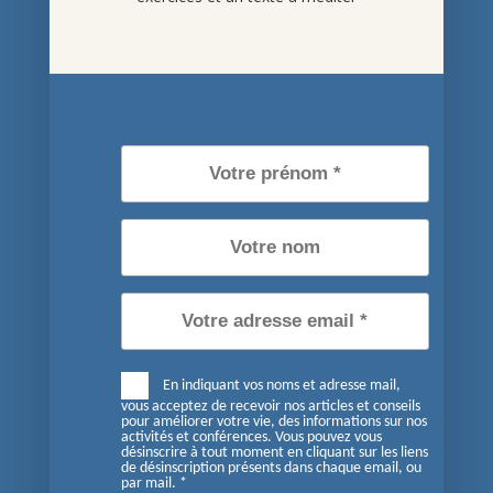
En indiquant vos noms et adresse mail, vous acceptez de
recevoir nos articles et conseils pour améliorer votre vie,
des informations sur nos activités et conférences. Vous
pouvez vous désinscrire à tout moment en cliquant sur les
liens de désinscription présents dans chaque email, ou par
mail. *
Je m'inscris maintenant
Tous droits réservés Pierre Portevin
Politique relative aux cookies
En indiquant vos noms et adresse mail,
Politique de confidentialité
vous acceptez de recevoir nos articles et conseils
pour améliorer votre vie, des informations sur nos
activités et conférences. Vous pouvez vous
désinscrire à tout moment en cliquant sur les liens
de désinscription présents dans chaque email, ou
Conditions générales de vente
par mail. *