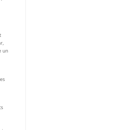
t
r,
e un
les
ts