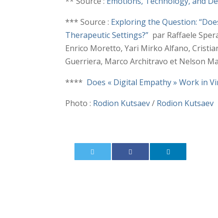
** Source :
Emotions, Technology, and De
*** Source :
Exploring the Question: “Do
Therapeutic Settings?”
par Raffaele Spera
Enrico Moretto, Yari Mirko Alfano, Crist
Guerriera, Marco Architravo et Nelson 
****
Does « Digital Empathy » Work in V
Photo :
Rodion Kutsaev
/
Rodion Kutsaev