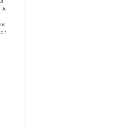
ui
e de
ons
tion