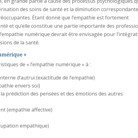
e, en grande partie à cause des processus psychologiques q
érisation des soins de santé et la diminution correspondant
préoccupantes. Étant donné que l’empathie est fortement
santé et qu’elle constitue une partie importante des professi
e l’empathie numérique devrait être envisagée pour l’intégra
ions de la santé.
numérique »
istiques de « l’empathie numérique » à :
 interne d’autrui (exactitude de l’empathie)
pathie envers soi)
 la prédiction des pensées et des émotions des autres
ent (empathie affective)
ccupation empathique)