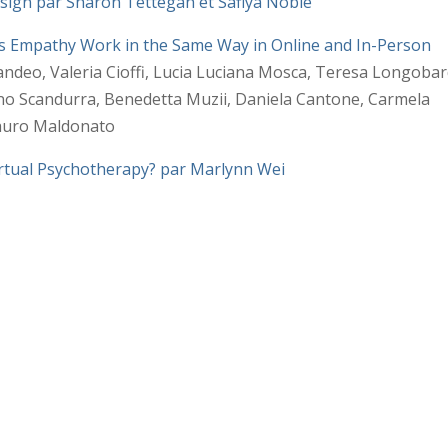
sign par Sharon Tettegah et Safiya Noble
es Empathy Work in the Same Way in Online and In-Person
ndeo, Valeria Cioffi, Lucia Luciana Mosca, Teresa Longobar
iano Scandurra, Benedetta Muzii, Daniela Cantone, Carmela
Mauro Maldonato
irtual Psychotherapy? par Marlynn Wei