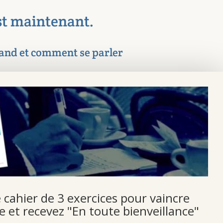
st maintenant.
and et comment se parler
 proposés ne vous conviennent,
ans lequel vous précisez les moments
nviendraient le mieux pour ce premier
ndrai rapidement.
 ici pour me contacter
 cahier de 3 exercices pour vaincre
e et recevez "En toute bienveillance"