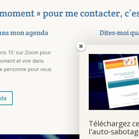
 moment » pour me contacter, c’e
dans mon agenda
Dites-moi qu
ons 15′ sur Zoom pour
Si aucun des moments
moment et voir dans
envoyez-moi un mail d
nne personne pour vous
et moyens qui vous co
échange. Je vous répo
nda
Cliquez
Téléchargez ce
l'auto-sabotag