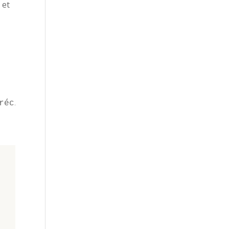
 et
récision.