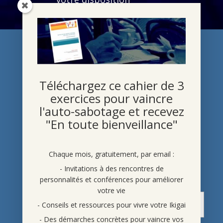
Des infos sur mon actualité
(conférences, webinaires,
ateliers, publications,
articles de presse…)
Et à l’inscription : votre cahier
avec 3 exercices et un texte à
Téléchargez ce cahier de 3
méditer
exercices pour vaincre
l'auto-sabotage et recevez
"En toute bienveillance"
Chaque mois, gratuitement, par email :
- Invitations à des rencontres de
personnalités et conférences pour améliorer
votre vie
- Conseils et ressources pour vivre votre Ikigai
- Des démarches concrètes pour vaincre vos