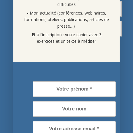
difficultés
- Mon actualité (conférences, webinaires,
formations, ateliers, publications, articles de
presse…)
Et à l'inscription : votre cahier avec 3
exercices et un texte à méditer
En indiquant vos noms et adresse mail, vous acceptez de
recevoir nos articles et conseils pour améliorer votre vie,
des informations sur nos activités et conférences. Vous
pouvez vous désinscrire à tout moment en cliquant sur les
liens de désinscription présents dans chaque email, ou par
mail. *
Je m'inscris maintenant
Tous droits réservés Pierre Portevin