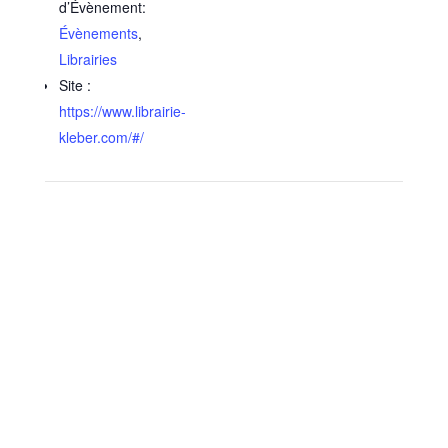
d’Évènement:
Évènements
,
Librairies
Site :
https://www.librairie-
kleber.com/#/